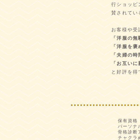
行ショッピ
賛されてい
お客様や受
「洋服の無
「洋服を褒
「夫婦の時間
「お互いに
と好評を得
保有資格
パーソナ
骨格診断
チャクラ