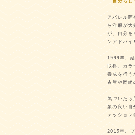
「自分らし
アパレル
ら洋服が大
が、自分
ンアドバ
1999年
取得。カラ
養成を行う
古屋や岡崎
気づいた
象の良い自
ァッション
2015年、