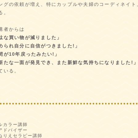
ングの依頼が増え、特にカップルや夫婦のコーディネイト
る。
講者からは
駄な買い物が減りました」
められ自分に自信がつきました!」
が10年戻ったみたい!」
新たな一面が発見でき、また新鮮な気持ちになりました!
ている。
ルカラー講師
アドバイザー
ぬりえセラピー講師