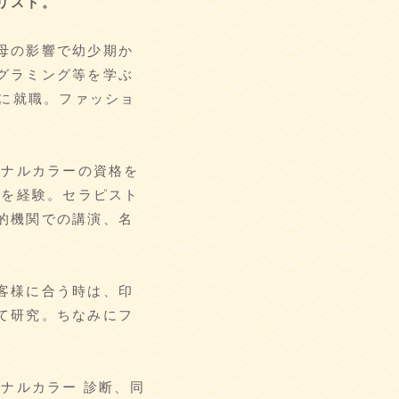
リスト。
母の影響で幼少期か
ラミング等を学ぶ
Xに就職。ファッショ
ソナルカラーの資格を
ンを経験。セラピスト
的機関での講演、名
お客様に合う時は、印
て研究。ちなみにフ
ーソナルカラー 診断、同