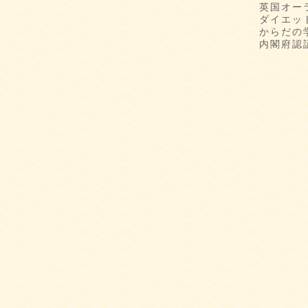
英国オー
ダイエッ
からだの
内閣府認