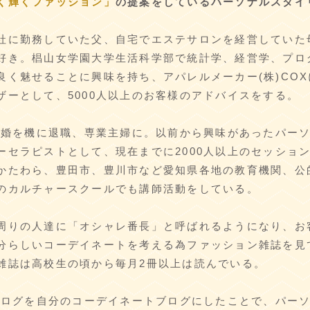
く輝くファッション」
の提案をしているパーソナルスタイ
商社に勤務していた父、自宅でエステサロンを経営していた
好き。椙山女学園大学生活科学部で統計学、経営学、プログ
を良く魅せることに興味を持ち、アパレルメーカー(株)CO
イザーとして、5000人以上のお客様のアドバイスをする。
、結婚を機に退職、専業主婦に。以前から興味があったパー
ーセラピストとして、現在までに2000人以上のセッショ
かたわら、豊田市、豊川市など愛知県各地の教育機関、公
のカルチャースクールでも講師活動をしている。
ら周りの人達に「オシャレ番長」と呼ばれるようになり、
分らしいコーデイネートを考える為ファッション雑誌を見
雑誌は高校生の頃から毎月2冊以上は読んでいる。
ブログを自分のコーデイネートブログにしたことで、パ